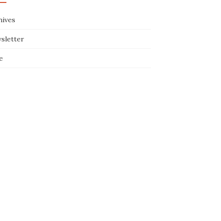
hives
sletter
e