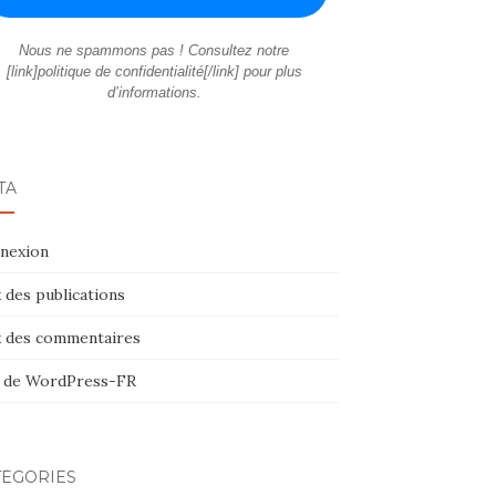
Nous ne spammons pas ! Consultez notre
[link]politique de confidentialité[/link] pour plus
d’informations.
TA
nexion
 des publications
x des commentaires
e de WordPress-FR
TÉGORIES