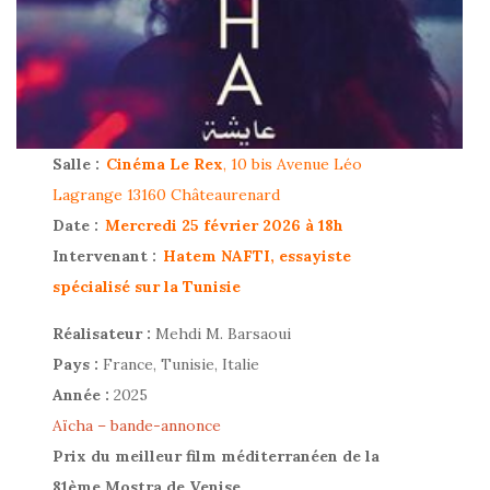
Salle :
Cinéma Le Rex
, 10 bis Avenue Léo
Lagrange 13160 Châteaurenard
Date :
Mercredi 25 février 2026 à 18h
Intervenant :
Hatem NAFTI, essayiste
spécialisé sur la Tunisie
Réalisateur :
Mehdi M. Barsaoui
Pays :
France, Tunisie, Italie
Année :
2025
Aïcha – bande-annonce
Prix du meilleur film méditerranéen de la
81ème Mostra de Venise