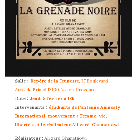
Salle :
Repère de la Jeunesse
, 37 Boulevard
Aristide Briand 13100 Aix-en-Provence
Date :
Jeudi 5 février à 18h
Intervenants :
étudiants de l’antenne Amnesty
International, mouvement « Femme, vie,
liberté »
et
le réalisateur Ali zaré Ghanatnowi
Réalisateur :
Ali zaré Ghanatnowi