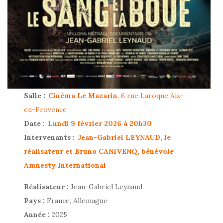
Salle :
Cinéma Le Mazarin
, 6 rue Laroque Aix-
en-Provence
Date :
Lundi 9 février 2026 à 20h30
Intervenants :
Jean-Gabriel LEYNAUD, le
réalisateur et Bruno CANIVENQ, bénévole
Amnesty International
Réalisateur :
Jean-Gabriel Leynaud
Pays :
France, Allemagne
Année :
2025